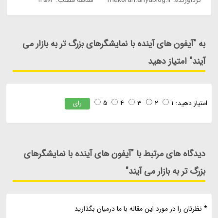
گردآورنده:
makoran.ariyablog.ir
شناسه مطلب: 12504
به "آیفون های آینده با نمایشگرهای بزرگ تر به بازار می
آیند" امتیاز دهید
امتیاز دهید:
1
2
3
4
5
رای
دیدگاه های مرتبط با "آیفون های آینده با نمایشگرهای
بزرگ تر به بازار می آیند"
* نظرتان را در مورد این مقاله با ما درمیان بگذارید