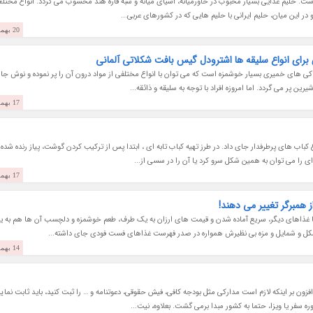
ست. حلیم غذایی بسیار محبوب در خاورمیانه، آسیای میانه و شبه قاره هند محسوب می گردد. انواع مختل
ر این میان، حلیم ایرانی با حلیم هایی که در کشورهای عربی...
20 بهمن 1403
رای انواع سلیقه ها اشترودل گیس بافت شکلاتی آلمانی
کی های خمیری بسیار خوشمزه است که می توان با انواع مختلفی از مواد درون آن را پر نموده و نوش جا
ن پر می گردد. اما امروزه افراد با توجه به سلیقه و ذائقه...
17 بهمن 1403
ع کباب های پرطرفدار جای داد. در طرز تهیه کباب تابه ای ، ابتدا پس از ترکیب کردن گوشت، پیاز رنده شده 
 ای را می توان به همین شکل سرو کرد یا آن را در سسی از...
17 بهمن 1403
ا غذاهای دیگر، سریع آماده شدن و قیمت های ارزان به یک طرف، طعم خوشمزه و دلچسب آن ها هم به 
کل و شمایل و مزه بی نظیرش همواره در صدر فهرست غذاهای فست فودی جای داشته...
14 بهمن 1403
ن بر اینکه لازم است مدارکی مثل بودجه کافی، فیش حقوقی، دعوتنامه و … را ثبت کنید، باید ثابت نمایی
ه سفر یا ویزا، حتما به کشور مبدا برمی گشت. بعلاوه، نیت...