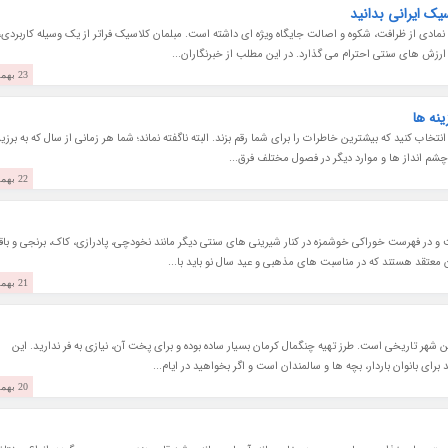
سیک ایرانی بدانید
مادی از ظرافت، شکوه و اصالت جایگاه ویژه ای داشته است. مبلمان کلاسیک فراتر از یک وسیله کاربردی،
 ارزش های سنتی احترام می گذارد. در این مطلب از خبرنگاران...
23 بهمن 1403
ینه ها
انتخاب کنید که بیشترین خاطرات را برای شما رقم بزند. البته ناگفته نماند؛ شما هر زمانی از سال که به برزی
چشم انداز ها و موارد دیگر در فصول مختلف فرق...
22 بهمن 1403
 در فهرست خوراکی خوشمزه در کنار شیرینی های سنتی دیگر مانند نخودچی، پادرازی، کاک، برنجی و باقل
معتقد هستند که در مناسبت های مذهبی و عید سال نو باید با...
21 بهمن 1403
هر تاریخی است. طرز تهیه چنگمال کرمان بسیار ساده بوده و برای پخت آن، نیازی به فر ندارید. این
ای بانوان باردار، بچه ها و سالمندان است و اگر بخواهید در ایام...
20 بهمن 1403