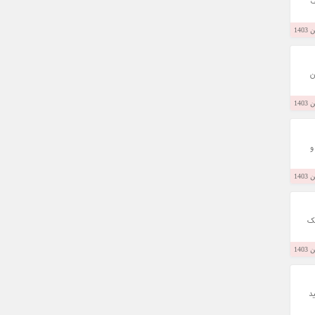
ف
ن
و
یک
د