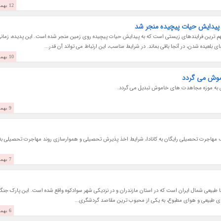
12 بهمن 1403
ه پیدایش حیات پیچیده منجر شد
سلولی (Endosymbiosis) یکی از مهم ترین فرایندهای زیستی است که به پیدایش حیات پیچیده روی زمین منجر شده است. این پدیده، زمان
بلعیده شدن، در آنجا باقی بماند. در شرایط مناسب، این ارتباط می تواند آن قدر...
10 بهمن 1403
اموش می گردد
ش به موزه مجاهدت های خاموش تبدیل می گردد.
9 بهمن 1403
ف مهاجرت تحصیلی رایگان به کانادا، شرایط اخذ پذیرش تحصیلی و هموارسازی روند مهاجرت تحصیلی به
7 بهمن 1403
ا طبیعی شمال ایران است که در استان مازندران و در نزدیکی شهر سوادکوه واقع شده است. این پارک جنگل
ای طبیعی و هوای مطبوع، به یکی از محبوب ترین مقاصد گردشگری...
6 بهمن 1403