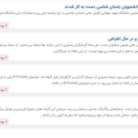
 شناسی دانشگاه شهید بهشتی کاوش های باستان شناسی در تپه چشمه علی ری با مشارکت این دانشگاه شر
6 بهمن 1403
 و در حال انقراض
های طبیعی متفاوتی است. هر ساله گردشگران بسیاری از این جاذبه ها تماشا می نمایند. از جمله سرمای
ا هم از این نعمت بی بهره نیست. در این مقاله با خبرنگاران...
5 بهمن 1403
فرانچایزها به عنوان یک مدل کسب و کار رو به رشد در دنیای کنونی مورد توجه بسیاری از سرمایه گذاران و کارآفرین
مار می رود. با خرید فرانچایز B Protek در کانادا...
5 بهمن 1403
ران است. پاساژهای رنگارنگ، ساحل درخشان و ریف مرجانی آن، گزینه های متنوع تفریحی و عوامل دیگ
باشد. ممکن است بارها از خود پرسیده باشید که سفر به کیش را در کدام...
4 بهمن 1403