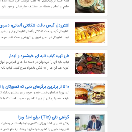
کلمه حلیم از زبان عربی به معنی گوشت خرد شده آمده ا
حلیم بر اساس منطقه ها مختلف جغرافیایی وجود دارد و د
اشترودل گیس بافت شکلاتی آلمانی؛ دسری ب
اشترودل گیس بافت شکلاتی آلمانیاشترودل یکی از خورا
کرد. اشترودل در اصل شیرینی اتریشی است که با مواد شیری
طرز تهیه کباب تابه ای خوشمزه و آبدار
کباب تابه ای را می توان در دسته غذاهای ایرانی و انوا
ادویه ها، آن ها را به شکل دلخواه سرخ کنید. کباب تابه
10 تا از برترین برگرهای دبی که تصورتان را از همبرگر تغییر می دهند!
این روزا غذاهای فست فودی طرفدارای بیشتری دارند ت
طرف. همبرگر یکی از این غذاهای محبوب است که با ش
گواهی تای (Tie) برای اخذ ویزا
وقتی که برای اخذ ویزای کشوری درخواست می دهید، افزو
که پیوند خوبی با کشور خود دارید و بعد از تمام شدن دور