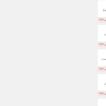
وع
ه
ان قرار گرفته اند. فرانچایز B Protek یکی از فرصت
ر