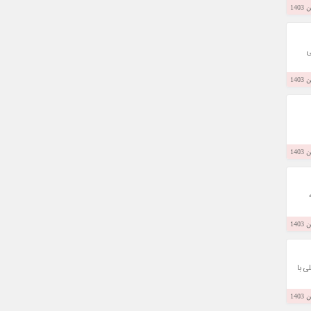
ی
ی با