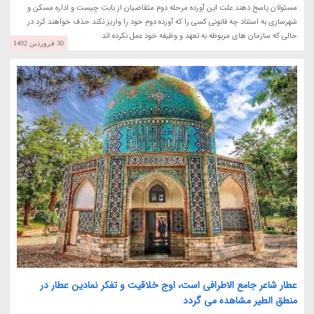
مسئولان پاسخ دهند علت این آورده مرحله دوم متقاضیان از بابت چیست و اداره مسکن و
شهرسازی به استناد چه قانونی کسی را که آورده دوم خود را واریز نکند حذف خواهند کرد در
حالی که سازمان های مربوطه به تعهد و وظیفه خود عمل نکرده اند.
30 فروردین 1402
عطار شاعر جامع الاطرافی است، اوج خلاقیت و تفکر نمادین عطار در
منطق الطیر مشاهده می گردد