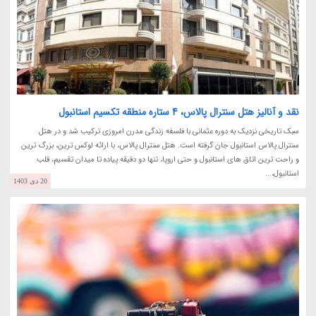
نقد و آنالیز هتل سنترال پالاس، 4 ستاره منطقه تکسیم استانبول
سبک تاریخی نزدیک به دوره عثمانی با فلسفه زندگی مدرن امروزی ترکیب شد و در هتل
سنترال پالاس استانبول جان گرفته است. هتل سنترال پالاس، با ارائه لوکس ترین، بزرگ ترین
و راحت ترین اتاق های استانبول و حتی اروپا، تنها دو دقیقه پیاده تا میدان تقسیم، قلب
استانبول،...
20 دی 1403