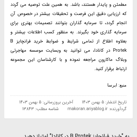
مطمئن و پایدار هستند، باشد. به همین علت توصیه می گردد
که ارزیابی دقیق این فرصت و تحقیقات بیشتر در خصوص آن
انجام گردد، تا سرمایه گذاران بتوانند تصمیمات بهتری برای
سرمایه گذاری خود بگیرند. به منظور کسب اطلاعات بیشتر و
بعلاوه اطلاع از تمامی شرایط و ضوابط خرید فرانچایز B
Protek در کانادا، می توانید به وبسایت موسسه مهاجرتی
وبلاگ ماکارون مراجعه نموده و با کارشناسان این مجموعه
ارتباط برقرار کنید.
منبع: ایرسا
تاریخ انتشار:
5 بهمن 1403
آخرین بروزرسانی:
5 بهمن 1403
گردآورنده:
makoran.ariyablog.ir
شناسه مطلب: 13843
به "خرید فرانچایز B Protek در کانادا" امتیاز دهید