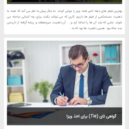
بهترین فیلم های دهه اخیر همه چیز را عوض کردند. ده سال پیش به نظر می آمد که همه ما
ذهنیت مستحکمی از فیلم ها داریم؛ کاری که می توانند بکنند، برای چه کسانی ساخته می
شوند، جایی که باید آن ها را تماشا کرد و… . آن ذهنیت، غیرمنعطف و ریشه گرفته از تاریخی
صد ساله بود. همین ذهنیت ها بود که به...
گواهی تای (Tie) برای اخذ ویزا