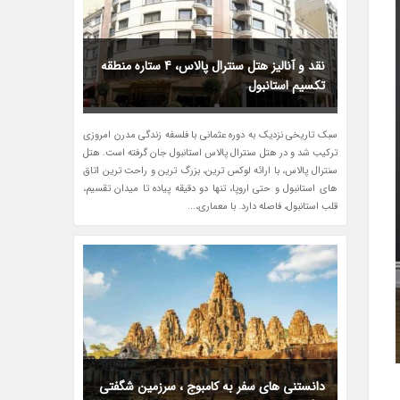
نقد و آنالیز هتل سنترال پالاس، 4 ستاره منطقه
تکسیم استانبول
سبک تاریخی نزدیک به دوره عثمانی با فلسفه زندگی مدرن امروزی
ترکیب شد و در هتل سنترال پالاس استانبول جان گرفته است. هتل
سنترال پالاس، با ارائه لوکس ترین، بزرگ ترین و راحت ترین اتاق
های استانبول و حتی اروپا، تنها دو دقیقه پیاده تا میدان تقسیم،
قلب استانبول، فاصله دارد. با معماری،...
دانستنی های سفر به کامبوج ، سرزمین شگفتی