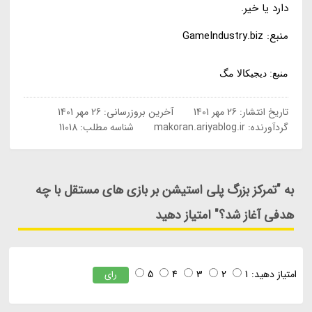
دارد یا خیر.
منبع: GameIndustry.biz
منبع: دیجیکالا مگ
تاریخ انتشار:
26 مهر 1401
آخرین بروزرسانی:
26 مهر 1401
گردآورنده:
makoran.ariyablog.ir
شناسه مطلب: 11018
به "تمرکز بزرگ پلی استیشن بر بازی های مستقل با چه
هدفی آغاز شد؟" امتیاز دهید
امتیاز دهید:
1
2
3
4
5
رای