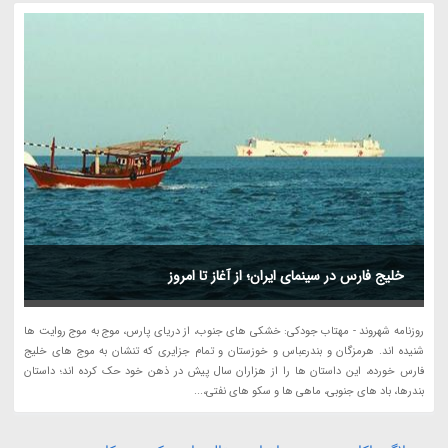
خلیج فارس در سینمای ایران؛ از آغاز تا امروز
روزنامه شهروند - مهتاب جودکی: خشکی های جنوب، از دریای پارس، موج به موج روایت ها
شنیده اند. هرمزگان و بندرعباس و خوزستان و تمام جزایری که تنشان به موج های خلیج
فارس خورده، این داستان ها را از هزاران سال پیش در ذهن خود حک کرده اند؛ داستان
بندرها، باد های جنوبی، ماهی ها و سکو های نفتی،...