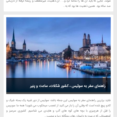
شوند، جایی که باید آن ها را تماشا کرد و… . آن ذهنیت، غیرمنعطف و ریشه گرفته از تاریخی
صد ساله بود. همین ذهنیت ها بود که به...
راهنمای سفر به سوئیس ، کشور شکلات، ساعت و پنیر
شاید برترین راهنمای سفر به سوئیس این جمله باشد؛ سوئیس از دور شبیه یک بسته شیک و
کادو پیچ شده است که وقتی آن را باز می کنید از تعجب میخکوب می شوید! همه ما سوییس
را قبل از هرچیزی با بچه های کوه های آلپ و هایدی می شناسیم. کشوری سرسبز و
کوهستانی که درست به داستان های بچگانه زیبا و عجیب...